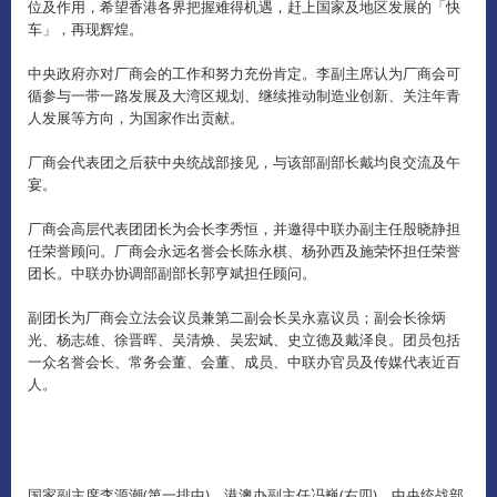
位及作用，希望香港各界把握难得机遇，赶上国家及地区发展的「快
车」，再现辉煌。
中央政府亦对厂商会的工作和努力充份肯定。李副主席认为厂商会可
循参与一带一路发展及大湾区规划、继续推动制造业创新、关注年青
人发展等方向，为国家作出贡献。
厂商会代表团之后获中央统战部接见，与该部副部长戴均良交流及午
宴。
厂商会高层代表团团长为会长李秀恒，并邀得中联办副主任殷晓静担
任荣誉顾问。厂商会永远名誉会长陈永棋、杨孙西及施荣怀担任荣誉
团长。中联办协调部副部长郭亨斌担任顾问。
副团长为厂商会立法会议员兼第二副会长吴永嘉议员；副会长徐炳
光、杨志雄、徐晋晖、吴清焕、吴宏斌、史立德及戴泽良。团员包括
一众名誉会长、常务会董、会董、成员、中联办官员及传媒代表近百
人。
国家副主席李源潮(第一排中)、港澳办副主任冯巍(右四)、中央统战部