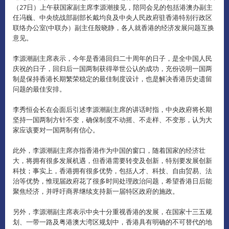
（27日）上午获国家副主席李源潮接见，陪同会见的包括港澳办副主
任冯巍、中央统战部副部长戴均良及中央人民政府驻香港特别行政区
联络办公室(中联办）副主任殷晓静，各人就香港的经济发展问题互换
意见。
李源潮副主席表示，今年是香港回归二十周年的日子，是全中国人民
庆祝的日子，回归后一国两制获得举世公认的成功，充份说明一国两
制是保持香港长期繁荣稳定的最佳制度设计，也是解决香港历史遗留
问题的最佳安排。
李秀恒会长在会面后引述李源潮副主席的讲话时指，中央政府将长期
坚持一国两制方针不变，确保制度不动摇、不走样、不变形，认为大
家应该要对一国两制有信心。
此外，李源潮副主席亦指香港作为中国的窗口，随着国家的经济壮
大，将拥有很多发展机遇，但香港需要转变及创新，特别要发展创新
科技；事实上，香港拥有很多优势，包括人才、科技、自由贸易、法
治等优势，惟现届政府花了很多时间处理政治问题，希望香港日后能
聚焦经济，并呼吁商界继续支持新一届特区政府的施政。
另外，李源潮副主席表示中央十分重视香港的发展，在国家十三五规
划、一带一路及粤港澳大湾区规划中，香港具有明确的不可替代的地