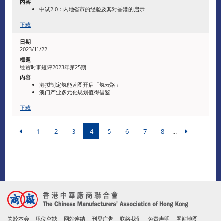
中试2.0：内地省市的经验及其对香港的启示
下载
2023/11/22
经贸时事短评2023年第25期
港拟制定氢能蓝图开启「氢云路」
澳门产业多元化规划值得借鉴
下载
1
2
3
4
5
6
7
8
...
关於本会
职位空缺
网站连结
刊登广告
联络我们
免责声明
网站地图