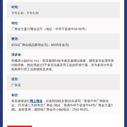
时间:
下午2:30 - 下午5:30
地址:
厂商会大厦27楼会议厅（地址：中环干诺道中64-66号）
费用:
$550(厂商会或品牌局会员)；$600(非会员)
演讲者:
何佩琪小姐(Kiki Ho)－资深雇佣纠纷专家及雇佣法律家，拥有多年处理劳资
纠纷经验，曾处理超过5千多宗法庭及劳工处的劳资个案，并为多间大学及
机构举行劳工法例课程及讲座。
语言:
广东话
备註:
有意者请进行
网上报名
，后连同划线支票(抬头请写「香港中华厂商联合
会」)于开课三天前寄交厂商会 (地址：香港中环干诺道中64号厂商会大厦3
楼)。如有查询，请联络厂商会许小姐(电话：2542 8635)。