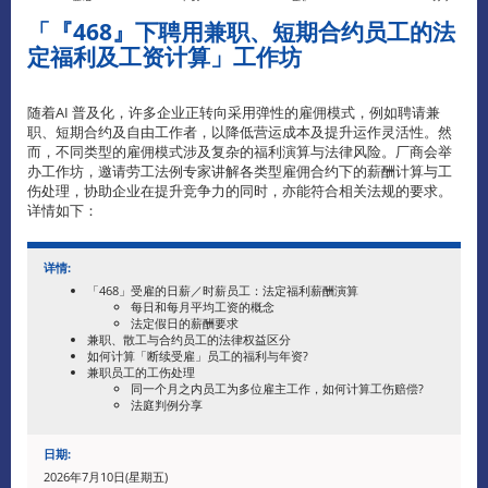
「『
468
』下聘用兼职、短期合约员工的法
定福利及工资计算」工作坊
随着AI 普及化，许多企业正转向采用弹性的雇佣模式，例如聘请兼
职、短期合约及自由工作者，以降低营运成本及提升运作灵活性。然
而，不同类型的雇佣模式涉及复杂的福利演算与法律风险。厂商会举
办工作坊，邀请劳工法例专家讲解各类型雇佣合约下的薪酬计算与工
伤处理，协助企业在提升竞争力的同时，亦能符合相关法规的要求。
详情如下：
详情:
「468」受雇的日薪／时薪员工：法定福利薪酬演算
每日和每月平均工资的概念
法定假日的薪酬要求
兼职、散工与合约员工的法律权益区分
如何计算「断续受雇」员工的福利与年资?
兼职员工的工伤处理
同一个月之内员工为多位雇主工作，如何计算工伤赔偿?
法庭判例分享
日期:
2026年7月10日(星期五)