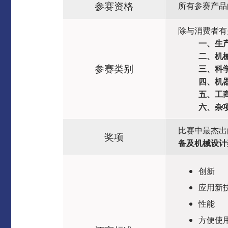
参赛资格
所有参赛产品
除与消费者有
一、生
二、机
参赛类别
三、科
四、机
五、工
六、杂
比赛中最杰出
奖项
备及机械设计
创新
应用新
性能
方便使