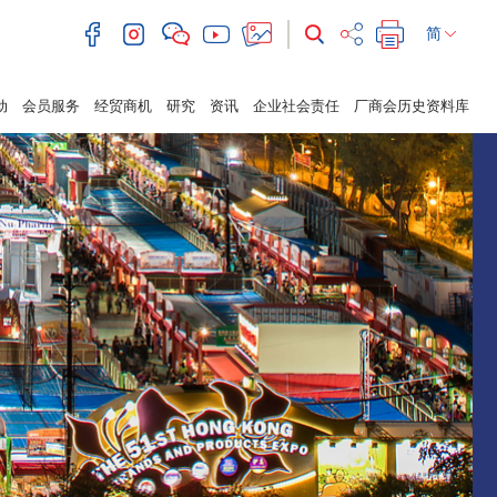
简
动
会员服务
经贸商机
研究
资讯
企业社会责任
厂商会历史资料库