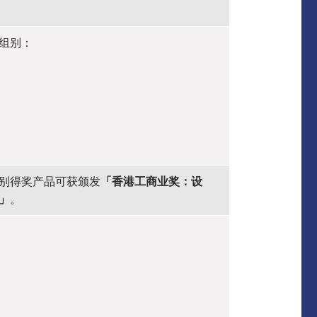
组别：
别得奖产品可获颁发
「香港工商业奖：设
」
。