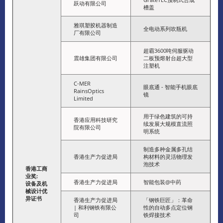
跃动有限公司
槽盖
雅琪塑胶机器制造
全电动系列吹瓶机
厂有限公司
超霸3600吨伺服驱动
震雄集团有限公司
二板预熔射台超大型
注塑机
C-MER
眼底通 - 智能手机眼底
RainsOptics
镜
Limited
用于绿色建筑的可持
香港应用科技研究
续发展大规模直流照
院有限公司
明系统
制造多种金属多孔结
香港生产力促进局
构材料的灵活物理发
泡技术
香港工商
业奖
:
香港生产力促进局
智能包装@中药
设备及机
械设计优
异证书
香港生产力促进局
「钢铁巨匠」：革命
| 和利钢铁有限公
性的自动多点定位钢
司
铁焊接技术