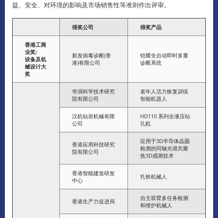
益、安全、对环境的影响及市场销售性等准则作出评审。
得奖公司
得奖产品
香港工商
业奖
:
新发病毒诊断(香
铠耀全自动即时多重
设备及机
港)有限公司
诊断系统
械设计大
奖
华润科学技术研究
老年人活力恢复训练
院有限公司
智能机器人
汉机钻岩机械有限
HD110 系列全液压钻
公司
孔机
应用于3D半导体晶圆
香港应用科技研究
检测的同轴光谱共聚
院有限公司
焦3D感测技术
香港智能建造研发
扎铁机械人
中心
自主双臂多任务检测
香港生产力促进局
和维护机械人