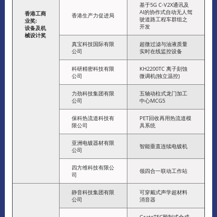
基于5G C-V2X通讯及
AI的协作式自动无人驾
香港工商
香港生产力促进局
驶道路工程车群组之
业奖
:
开发
设备及机
械设计奖
真宝科技国际有限
超微过滤与油液质量
公司
实时在线监控设备
科研精密科技有限
KH2200TC 离子刻蚀
公司
微调机(独立温控)
力劲科技集团有限
五轴动柱式龙门加工
公司
中心MCG5
保科热流道科技有
PET回收再用热流道模
限公司
具系统
亚洲电镀器材有限
智能垂直连续电镀机
公司
四方维科技有限公
领四合一联动工作站
司
静音科技集团有限
可穿戴式声学超材料
公司
消音器
GrateTEC预制式合成