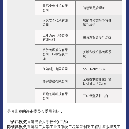
国际安全技术有限
智慧证照管理柜
公司
国际安全技术有限
智能多模态生物特征
公司
识别模组
正卓克莱门特香港
磁悬浮相变冷却系统
有限公司
启胜管理服务有限
扩增实境维修管理系
公司 - 环球贸易广
统
场
加达科技有限公司
SAFERAI®5GBC
远端控制临床医疗辅
路邦康建有限公司
助机械人「Care」
高瞻创新科技有限
三轴微型防抖云台
公司
是项比赛的评审委员会委员包括：
卫炳江教授
(香港浸会大学校长)(主席)
陈镜昌教授
(香港理工大学工业及系统工程学系制造工程讲座教授及工