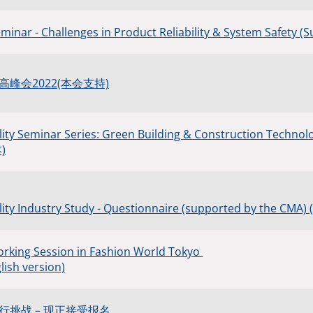
Seminar - Challenges in Product Reliability & System Sa
高峰会2022(本会支持)
ity Seminar Series: Green Building & Construction Technol
)
lity Industry Study - Questionnaire (supported by the 
rking Session in Fashion World Tokyo
lish version)
行挑战 – 现正接受报名