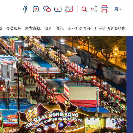
简
动
会员服务
经贸商机
研究
资讯
企业社会责任
厂商会历史资料库