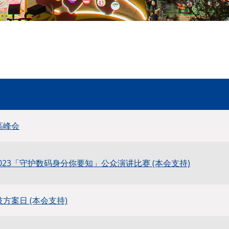
高峰会
023「守护数码身分你要知」公众演讲比赛 (本会支持)
技方案日 (本会支持)