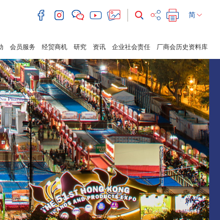
简
动
会员服务
经贸商机
研究
资讯
企业社会责任
厂商会历史资料库