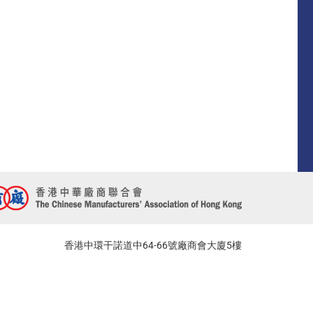
香港中環干諾道中64-66號廠商會大廈5樓