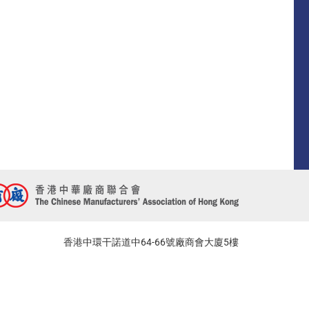
香港中環干諾道中64-66號廠商會大廈5樓