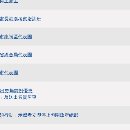
得主誕生
處長港澳考察培訓班
市龍崗區代表團
省經合局代表團
市代表團
推出史無前例優恵
」及送出名貴房車
領行動」示威者立即停止包圍政府總部