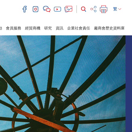
繁
動
會員服務
經貿商機
研究
資訊
企業社會責任
廠商會歷史資料庫