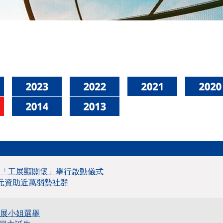
－「工展顯關懷」舉行啟動儀式
萬元資助近萬弱勢社群
工展小姐選舉