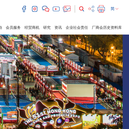
简
动
会员服务
经贸商机
研究
资讯
企业社会责任
厂商会历史资料库