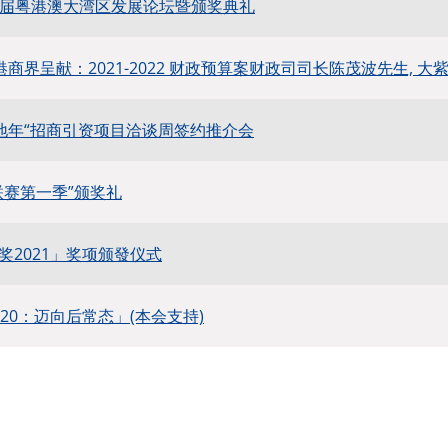
•首届粤港澳大湾区发展论坛暨颁奖典礼
商界呈献：2021-2022 财政预算案财政司司长陈茂波先生, 大紫荆勋贤
落地年“招商引资项目洽谈周签约推介会
联赛第一季”颁奖礼
奖2021」奖项颁發仪式
20：迈向后常态」(本会支持)