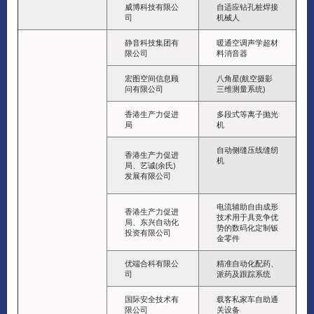
威博科技有限公
自适应钻孔桩焊接
司
机械人
静音科技集团有
暖通空调声学超材
限公司
料消音器
宏图空间信息顾
八角星(航空摄影
问有限公司
三维测量系统)
香港生产力促进
多段式等离子抛光
局
机
自动侧缝压线缝纫
香港生产力促进
机
局、艺诚(余氏)
发展有限公司
电流辅助自由成形
香港生产力促进
技术用于具竞争优
局、东兴自动化
势的数码化定制钣
投资有限公司
金零件
优端合科有限公
精准自动化配药、
司
派药及跟踪系统
国际安全技术有
载客私家车自助通
限公司
关设备