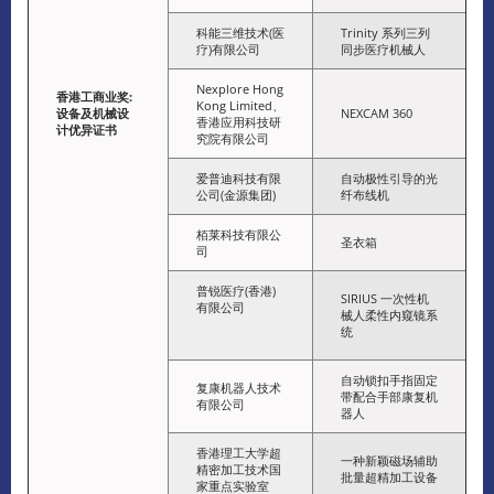
科能三维技术(医
Trinity 系列三列
疗)有限公司
同步医疗机械人
Nexplore Hong
香港工商业奖
:
Kong Limited、
设备及机械设
NEXCAM 360
香港应用科技研
计优异证书
究院有限公司
爱普迪科技有限
自动极性引导的光
公司(金源集团)
纤布线机
栢莱科技有限公
圣衣箱
司
普锐医疗(香港)
SIRIUS 一次性机
有限公司
械人柔性内窥镜系
统
自动锁扣手指固定
复康机器人技术
带配合手部康复机
有限公司
器人
香港理工大学超
一种新颖磁场辅助
精密加工技术国
批量超精加工设备
家重点实验室