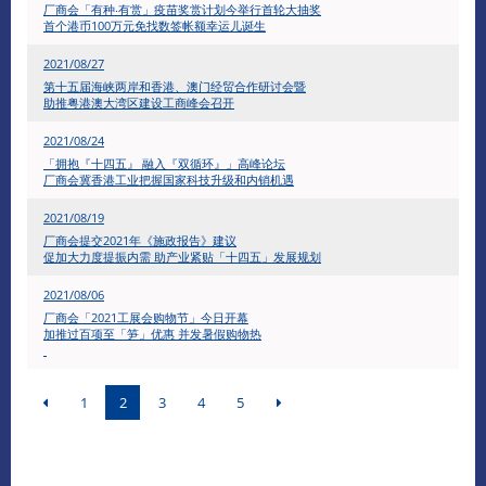
厂商会「有种‧有赏」疫苗奖赏计划今举行首轮大抽奖
首个港币100万元免找数签帐额幸运儿诞生
2021/08/27
第十五届海峡两岸和香港、澳门经贸合作研讨会暨
助推粤港澳大湾区建设工商峰会召开
2021/08/24
「拥抱『十四五』 融入『双循环』」高峰论坛
厂商会冀香港工业把握国家科技升级和内销机遇
2021/08/19
厂商会提交2021年《施政报告》建议
促加大力度提振内需 助产业紧贴「十四五」发展规划
2021/08/06
厂商会「2021工展会购物节」今日开幕
加推过百项至「笋」优惠 并发暑假购物热
1
2
3
4
5