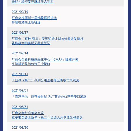
盼能为经济复苏继续注入动力
2021/09/19
厂商会祝愿新一届选委展现才德
带领香港踏上新征途
2021/09/17
​厂商会「有种‧有赏」疫苗奖赏计划向长者派发福袋
及终极大抽奖明天截止登记
2021/09/14
​厂商会全新科技商品化中心「CMA+」隆重开幕
支持科研界与传统工业接轨
2021/09/11
工业界（第二）界别分组选委落区听取市民意见
2021/09/01
「嘉惠喜悦」慈善摄影展 为厂商会公益慈善项目筹款
2021/08/31
厂商会举行会董会会议
选举委员会工业界（第二）当选人分享理念和倡议
2021/08/30