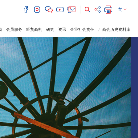
简
动
会员服务
经贸商机
研究
资讯
企业社会责任
厂商会历史资料库