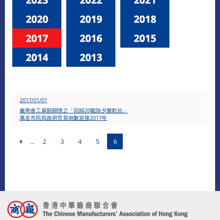
2017/01/01
廠商會工展顯關懷之「回歸20載除夕樂歡欣」
萬名市民與政府官員倒數迎接2017年
...
2
3
4
5
6