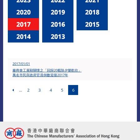
2017/01/01
廠商會工展顯關懷之「回歸20載除夕樂歡欣」
萬名市民與政府官員倒數迎接2017年
...
2
3
4
5
6