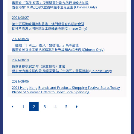
廠商會「有種‧有賞」疫苗獎賞計劃今舉行首輪大抽獎
​首個港幣100萬元免找數簽帳額幸運兒誕生 (Chinese Only)
2021/08/27
​第十五屆海峽兩岸和香港、澳門經貿合作研討會暨
助推粵港澳大灣區建設工商峰會召開(Chinese Only)
2021/08/24
「擁抱『十四五』 融入『雙循環』」高峰論壇
廠商會冀香港工業把握國家科技升級和內銷機遇 (Chinese Only)
2021/08/19
廠商會提交2021年《施政報告》建議
促加大力度提振內需 助產業緊貼「十四五」發展規劃 (Chinese Only)
2021/08/06
2021 Hong Kong Brands and Products Shopping Festival Starts Today
Plenty of Summer Offers to Boost Local Spending
1
2
3
4
5