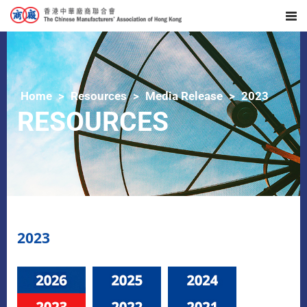
Home
Resources
Media Release
2023
RESOURCES
2023