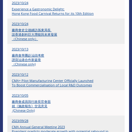
2023/10/24
Experience a Gastronomic Delight:
Hong Kong Food Carnival Returns for its 10th Edition
2023/10/24
廠商會史立德續訪孫東局長
談香港創科巨大潛能與未來發展
（Chinese only）
2023/10/13
廠商會率團赴汕頭考察
譜寫汕港合作新篇章
（Chinese only)
2023/10/12
CMA+ Pilot Manufacturing Center Officially Launched
To Boost Commercialisation of Local R&D Outcomes
2023/10/05
廠商會成員與行政長官會面
就《施政報告》交流意見
(Chinese Only)
2023/09/28
CMA Annual General Meeting 2023
President predicts moderate growth with potential rebound in