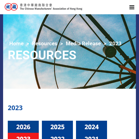
Home
Resources
Media Release
2023
RESOURCES
2023