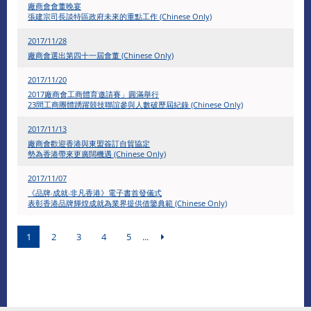
廠商會會董晚宴
張建宗司長談特區政府未來的重點工作 (Chinese Only)
2017/11/28
廠商會選出第四十一屆會董 (Chinese Only)
2017/11/20
2017廠商會工商體育邀請賽」圓滿舉行
23間工商團體踴躍競技聯誼參與人數破歷屆紀錄 (Chinese Only)
2017/11/13
廠商會歡迎香港與東盟簽訂自貿協定
勢為香港帶來更廣闊機遇 (Chinese Only)
2017/11/07
《品牌‧成就‧非凡香港》電子書首發儀式
表彰香港品牌輝煌成就為業界提供借鑒典範 (Chinese Only)
1
2
3
4
5
...