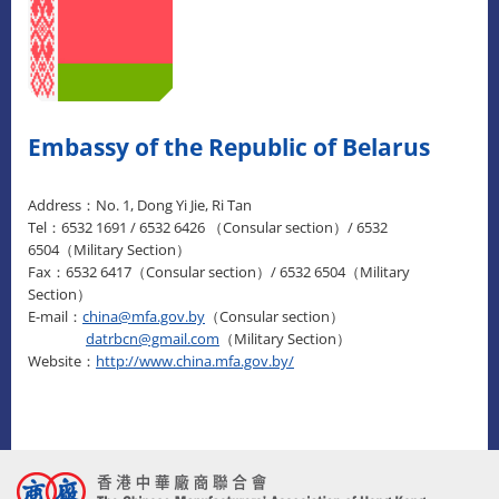
Embassy of the Republic of Belarus
Address：No. 1, Dong Yi Jie, Ri Tan
Tel：6532 1691 / 6532 6426 （Consular section）/ 6532
6504（Military Section）
Fax：6532 6417（Consular section）/ 6532 6504（Military
Section）
E-mail：
china@mfa.gov.by
（Consular section）
datrbcn@gmail.com
（Military Section）
Website：
http://www.china.mfa.gov.by/