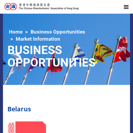
Home
Business Opportunities
Market Information
BUSINESS
OPPORTUNITIES
Belarus